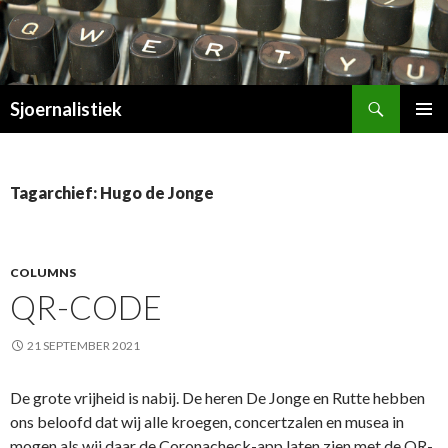
Zoeken
Sjoernalistiek
SPRING
PRIMAI
NAAR
MENU
INHOUD
Tagarchief: Hugo de Jonge
COLUMNS
QR-CODE
21 SEPTEMBER 2021
De grote vrijheid is nabij. De heren De Jonge en Rutte hebben
ons beloofd dat wij alle kroegen, concertzalen en musea in
mogen als wij daar de Coronacheck-app laten zien met de QR-