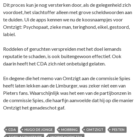
Dit proces kun je nog versterken door, als de gelegenheid zich
voordoet, het slachtoffer alleen met grove scheldwoorden aan
te duiden. Ui de apps kennen we nu de koosnaampjes voor
Omtzigt: Psychopaat, zieke man, teringhond, eikel, gestoord,
labiel.
Roddelen of geruchten verspreiden met het doel iemands
reputatie te schaden, is ook buitengewoon effectief. Ook
daarin heeft het CDA zich niet onbetuigd gelaten.
En degene die het memo van Omtzigt aan de commissie Spies
heeft laten lekken aan de Limburger, was zeker niet een van
Pieters fans. Waarschijnlijk was het een van de partijbonzen in
de commissie Spies, die haarfijn aanvoelde dat hij op die manier
Omtzigt het genadeschot gaf.
CDA
HUGO DE JONGE
MOBBING
OMTZIGT
PESTEN
TOESLAGENAFFAIRE
WOBKE HOEKSTRA