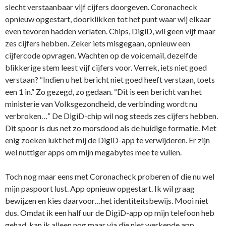
slecht verstaanbaar vijf cijfers doorgeven. Coronacheck
opnieuw opgestart, doorklikken tot het punt waar wij elkaar
even tevoren hadden verlaten. Chips, DigiD, wil geen vijf maar
zes cijfers hebben. Zeker iets misgegaan, opnieuw een
cijfercode opvragen. Wachten op de voicemail, dezelfde
blikkerige stem leest vijf cijfers voor. Verrek, iets niet goed
verstaan? “Indien u het bericht niet goed heeft verstaan, toets
een 1 in.” Zo gezegd, zo gedaan. “Dit is een bericht van het
ministerie van Volksgezondheid, de verbinding wordt nu
verbroken…” De DigiD-chip wil nog steeds zes cijfers hebben.
Dit spoor is dus net zo morsdood als de huidige formatie. Met
enig zoeken lukt het mij de DigiD-app te verwijderen. Er zijn
wel nuttiger apps om mijn megabytes mee te vullen.
Toch nog maar eens met Coronacheck proberen of die nu wel
mijn paspoort lust. App opnieuw opgestart. Ik wil graag
bewijzen en kies daarvoor…het identiteitsbewijs. Mooi niet
dus. Omdat ik een half uur de DigiD-app op mijn telefoon heb
gehad, kan ik alleen nog maar via die niet werkende app