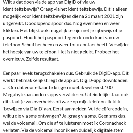
Wilt u dat doen via de app van DigiD of via uw
identiteitsbewijs? Graag via het identiteitsbewijs. Dit is alleen
mogelijk voor identiteitsbewijzen die na 21 maart 2021 zijn
uitgereikt. Doodlopend spoor dus. Nog even heen en weer
klikken. Het blijkt ook mogelijk te zijn met je rijbewijs of je
paspoort. Houdt het paspoort tegen de onderkant van uw
telefoon. Schuif het heen en weer tot u contact heeft. Verwijder
het hoesje van uw telefoon. Het is niet gelukt. Probeer het
overnieuw. Zelfde resultaat.
Een paar levels terugschakelen dus. Gebruik de DigiD-app. Dit
werkt het makkelijkst, legt de app uit. DigiD-app downloaden.
…. Om dat voor elkaar te krijgen moet ik wel eerst 100
Megabyte aan andere apps verwijderen. Uiteindelijk staat ook
dit staaltje van overheidssoftware op mijn telefoon. Ik klik
‘bewijzen via DigiD’ aan. Eerst aanmelden. Vul de cijfercode in,
wilt u die via sms ontvangen? Ja, graag via sms. Geen sms dus,
wel de voicemail. Om die af te luisteren moet ik Coronacheck
verlaten. Via de voicemail hoor ik een duidelijk digitale stem