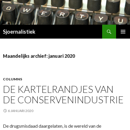
Zoeken
Sjoernalistiek
SPRING
PRIMAI
NAAR
MENU
INHOUD
Maandelijks archief: januari 2020
COLUMNS
DE KARTELRANDJES VAN
DE CONSERVENINDUSTRIE
6 JANUARI 2020
De drugsmisdaad daargelaten, is de wereld van de