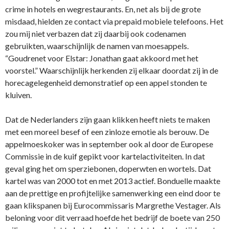
crime in hotels en wegrestaurants. En, net als bij de grote
misdaad, hielden ze contact via prepaid mobiele telefoons. Het
zou mij niet verbazen dat zij daarbij ook codenamen
gebruikten, waarschijnlijk de namen van moesappels.
“Goudrenet voor Elstar: Jonathan gaat akkoord met het
voorstel.” Waarschijnlijk herkenden zij elkaar doordat zij in de
horecagelegenheid demonstratief op een appel stonden te
kluiven.
Dat de Nederlanders zijn gaan klikken heeft niets te maken
met een moreel besef of een zinloze emotie als berouw. De
appelmoeskoker was in september ook al door de Europese
Commissie in de kuif gepikt voor kartelactiviteiten. In dat
geval ging het om sperziebonen, doperwten en wortels. Dat
kartel was van 2000 tot en met 2013 actief. Bonduelle maakte
aan de prettige en profijtelijke samenwerking een eind door te
gaan klikspanen bij Eurocommissaris Margrethe Vestager. Als
beloning voor dit verraad hoefde het bedrijf de boete van 250