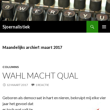
Zoeken
Sjoernalistiek
SPRING
PRIMAI
NAAR
MENU
INHOUD
Maandelijks archief: maart 2017
COLUMNS
WAHL MACHT QUAL
12 MAART 2017
1 REACTIE
Geboren als democraat in hart en nieren, bekruipt mij elke vi
er
jaar het gevoel dat
er toch wat valt te