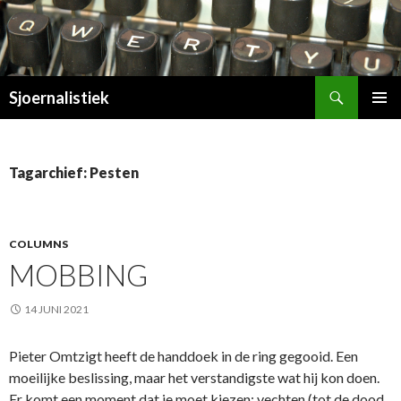
Zoeken
Sjoernalistiek
SPRING
PRIMAI
NAAR
MENU
INHOUD
Tagarchief: Pesten
COLUMNS
MOBBING
14 JUNI 2021
Pieter Omtzigt heeft de handdoek in de ring gegooid. Een
moeilijke beslissing, maar het verstandigste wat hij kon doen.
Er komt een moment dat je moet kiezen: vechten (tot de dood