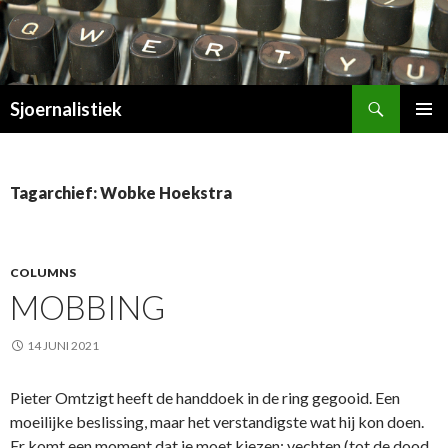
Zoeken
Sjoernalistiek
SPRING
PRIMAI
NAAR
MENU
INHOUD
Tagarchief: Wobke Hoekstra
COLUMNS
MOBBING
14 JUNI 2021
Pieter Omtzigt heeft de handdoek in de ring gegooid. Een
moeilijke beslissing, maar het verstandigste wat hij kon doen.
Er komt een moment dat je moet kiezen: vechten (tot de dood