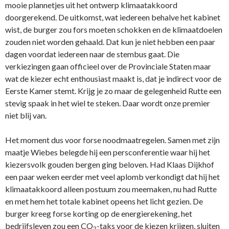
mooie plannetjes uit het ontwerp klimaatakkoord
doorgerekend. De uitkomst, wat iedereen behalve het kabinet
wist, de burger zou fors moeten schokken en de klimaatdoelen
zouden niet worden gehaald. Dat kun je niet hebben een paar
dagen voordat iedereen naar de stembus gaat. Die
verkiezingen gaan officieel over de Provinciale Staten maar
wat de kiezer echt enthousiast maakt is, dat je indirect voor de
Eerste Kamer stemt. Krijg je zo maar de gelegenheid Rutte een
stevig spaak in het wiel te steken. Daar wordt onze premier
niet blij van.
Het moment dus voor forse noodmaatregelen. Samen met zijn
maatje Wiebes belegde hij een persconferentie waar hij het
kiezersvolk gouden bergen ging beloven. Had Klaas Dijkhof
een paar weken eerder met veel aplomb verkondigt dat hij het
klimaatakkoord alleen postuum zou meemaken, nu had Rutte
en met hem het totale kabinet opeens het licht gezien. De
burger kreeg forse korting op de energierekening, het
bedrijfsleven zou een CO
-taks voor de kiezen krijgen, sluiten
2