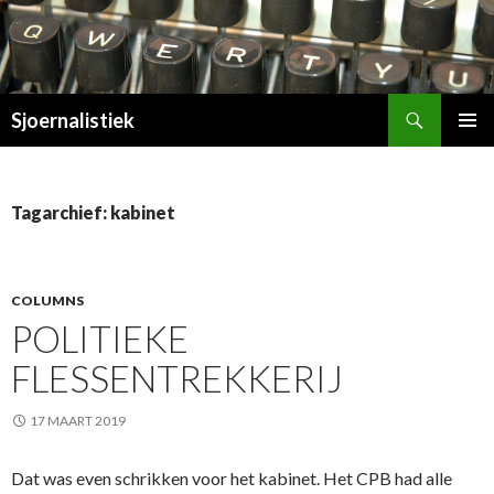
Zoeken
Sjoernalistiek
SPRING
PRIMAI
NAAR
MENU
INHOUD
Tagarchief: kabinet
COLUMNS
POLITIEKE
FLESSENTREKKERIJ
17 MAART 2019
Dat was even schrikken voor het kabinet. Het CPB had alle