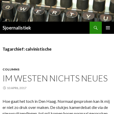
Zoeken
Sjoernalistiek
SPRING
PRIMAI
NAAR
MENU
INHOUD
Tagarchief: calvinistische
COLUMNS
IM WESTEN NICHTS NEUES
10 APRIL 2017
Hoe gaat het toch in Den Haag. Normaal gesproken kan ik mij
er niet zo druk over maken. De stukjes kamerdebat die via de
nieuwsuitzendingen tot mij komen horen normaal gesproken