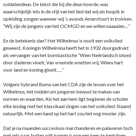
soldatendeun. De tekst die bij die deun hoorde, was
waarschijnlijk iets in de stijl van het lied dat wij als hospik in
opleiding zongen wanneer wij ’s avonds Amersfoort in trokken.
“Wij zijn de jongens van het OCMGD en we willen naaaaien…”
En de betekenis dan? Het Wilhelmus is nooit een volkslied
geweest. Koningin Wilhelmina heeft het in 1932 doorgedrukt
als vervanger van het bombastische “Wien Neêrlandsch bloed
door d’aderen vloeit, Van vreemde smetten vrij, Wiens hart
voor land en koning gloeit, …”
Volgens Sybrand Buma van het CDA zijn de lessen over het
Wilhelmus, hét middel om jongeren bewust te maken van
normen en waarden. Als het aan hem ligt beginnen de scholen
elke lesdag met het klassikaal zingen van het volkslied. Staand
natuurlijk. Met een hand op het hart zou het nog mooier zijn.
Dat je na maanden succesloos marchanderen en palaveren toch
met iets naar buiten wilt komen is nog een keer te begrijpen.