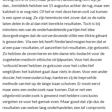
dan…Inmiddels hebben we 15 augustus achter de rug, maar een
kabinet is er nog niet. Of het er met deze heren ooit zal komen
is een open vraag. Ze zijn tenminste niet zover dat ze de natie
laten delen in de al dan niet bereikte resultaten. Toch is bij
minstens een van de onderhandelende partijen het idee
doorgedrongen dat de oorverdovende stilte een tikkie gênant
is geworden. Via een lek heeft Nederland mogen horen dat er
al een paar resultaten, of aanzetten tot resultaten, zijn geboekt.
Zo hebben de zeven heren en één dame iets bedacht voor de
zogeheten medisch-ethische strijdpunten. Voor het dossier
‘voltooid leven’ hebben ze gekozen voor het collectief
wegkijken: het kabinet gaat daar niets in doen. Voor een ander
dossier, het meerouderschap, hanteren zij de beproefde
methode van het op de lange baan schuiven. Er moet eerst
maar eens een onderzoek naar komen. Dat er net een
uitgebreid onderzoek is geweest met heldere conclusies
vergeten ze voor het gemak even. Maar goed dat zijn dus de
resultaten van weken lang onderhandelen, een laf compromis