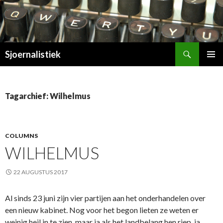
Zoeken
Sjoernalistiek
SPRING
PRIMAI
NAAR
MENU
INHOUD
Tagarchief: Wilhelmus
COLUMNS
WILHELMUS
22 AUGUSTUS 2017
Al sinds 23 juni zijn vier partijen aan het onderhandelen over
een nieuw kabinet. Nog voor het begon lieten ze weten er
weinig heil in te zien, maar ja als het landbelang hen riep, ja