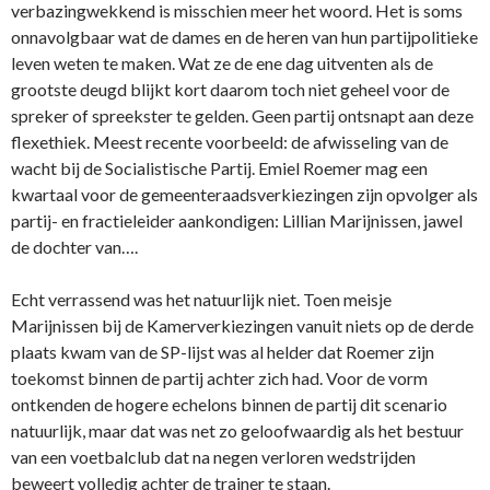
verbazingwekkend is misschien meer het woord. Het is soms
onnavolgbaar wat de dames en de heren van hun partijpolitieke
leven weten te maken. Wat ze de ene dag uitventen als de
grootste deugd blijkt kort daarom toch niet geheel voor de
spreker of spreekster te gelden. Geen partij ontsnapt aan deze
flexethiek. Meest recente voorbeeld: de afwisseling van de
wacht bij de Socialistische Partij. Emiel Roemer mag een
kwartaal voor de gemeenteraadsverkiezingen zijn opvolger als
partij- en fractieleider aankondigen: Lillian Marijnissen, jawel
de dochter van….
Echt verrassend was het natuurlijk niet. Toen meisje
Marijnissen bij de Kamerverkiezingen vanuit niets op de derde
plaats kwam van de SP-lijst was al helder dat Roemer zijn
toekomst binnen de partij achter zich had. Voor de vorm
ontkenden de hogere echelons binnen de partij dit scenario
natuurlijk, maar dat was net zo geloofwaardig als het bestuur
van een voetbalclub dat na negen verloren wedstrijden
beweert volledig achter de trainer te staan.