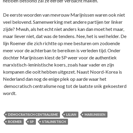
hebben betoond zal ze eerder verdacht maken.
De eerste woorden van mevrouw Marijnissen waren ook niet
veel belovend. Samenwerking met andere partijen ter linker
zijde? Mwuh, als het echt niet anders kan dan moet het maar,
maar liever niet, dat was de tendens. Nee, het is wel helder. De
lijn Roemer die zich richtte op mee besturen om zodoende
meer voor de achterban te bereiken is verleden tijd. Onder
dochter Marijnissen kiest de SP weer voor de authentiek
marxistisch-leninistische koers, zoals haar vader en zijn
kompanen die ooit hebben uitgezet. Naast Noord-Korea is
Nederland dan nog de enige plek op aarde waar het
democratisch centralisme nog tot de laatste snik gekoesterd
wordt.
DEMOCRATISCH CENTRALISME
LILIAN
MARIJNISSEN
ROEMER
SP
STALINISTISCH