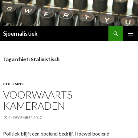
Zoeken
Sjoernalistiek
SPRING
PRIMAI
NAAR
MENU
INHOUD
Tagarchief: Stalinistisch
COLUMNS
VOORWAARTS
KAMERADEN
24 DECEMBER 2017
Politiek blijft een boeiend bedrijf. Hoewel boeiend,