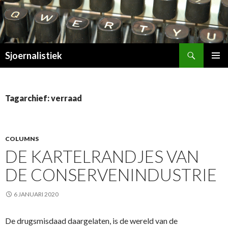
Zoeken
Sjoernalistiek
SPRING
PRIMAI
NAAR
MENU
INHOUD
Tagarchief: verraad
COLUMNS
DE KARTELRANDJES VAN
DE CONSERVENINDUSTRIE
6 JANUARI 2020
De drugsmisdaad daargelaten, is de wereld van de