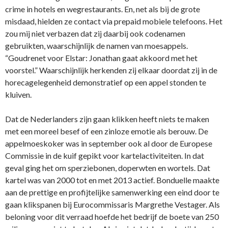
crime in hotels en wegrestaurants. En, net als bij de grote
misdaad, hielden ze contact via prepaid mobiele telefoons. Het
zou mij niet verbazen dat zij daarbij ook codenamen
gebruikten, waarschijnlijk de namen van moesappels.
“Goudrenet voor Elstar: Jonathan gaat akkoord met het
voorstel.” Waarschijnlijk herkenden zij elkaar doordat zij in de
horecagelegenheid demonstratief op een appel stonden te
kluiven.
Dat de Nederlanders zijn gaan klikken heeft niets te maken
met een moreel besef of een zinloze emotie als berouw. De
appelmoeskoker was in september ook al door de Europese
Commissie in de kuif gepikt voor kartelactiviteiten. In dat
geval ging het om sperziebonen, doperwten en wortels. Dat
kartel was van 2000 tot en met 2013 actief. Bonduelle maakte
aan de prettige en profijtelijke samenwerking een eind door te
gaan klikspanen bij Eurocommissaris Margrethe Vestager. Als
beloning voor dit verraad hoefde het bedrijf de boete van 250